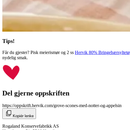
Tips!
Får du gjester? Pisk meierismør og 2 ss
Hervik 80% Bringebærsyltetø
nydelig smak.
Del gjerne oppskriften
https://oppskrift.hervik.com/grove-scones-med-notter-og-appelsin
Kopiér lenke
Rogaland Konservefabrikk AS