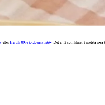
y
eller
Hervik 80% jordbærsyltetøy
. Det er få som klarer å motstå rosa