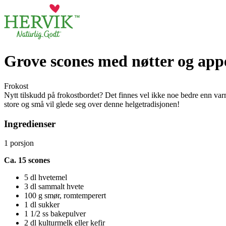
Grove scones med nøtter og app
Frokost
Nytt tilskudd på frokostbordet? Det finnes vel ikke noe bedre enn varm
store og små vil glede seg over denne helgetradisjonen!
Ingredienser
1
porsjon
Ca. 15 scones
5 dl hvetemel
3 dl sammalt hvete
100 g smør, romtemperert
1 dl sukker
1 1/2 ss bakepulver
2 dl kulturmelk eller kefir