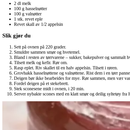
2 dl melk
100 g hasselnøtter
100 g valnøtter
1 stk. revet eple
Revet skall av 1/2 appelsin
Slik gjør du
Sett på ovnen på 220 grader.
Smuldre sammen smør og hvetemel.
Bland i resten av tørrvarene – sukker, bakepulver og sammalt h
Tilsett melk og kefir. Rør om.
Rasp eplet. Riv skallet til en halv appelsin. Tilsett i røren.
Grovhakk hasselnøttene og valnøttene. Rist dem i en tørr panne 
Deigen bør ikke bearbeides for mye. Rør sammen, men vær va
Fordel deigen på et stekebrett.
Stek sconesene midt i ovnen, i 20 min.
Server nybakte scones med en klatt smør og deilig syltetøy fr