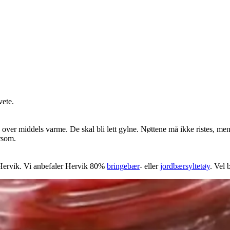
vete.
over middels varme. De skal bli lett gylne. Nøttene må ikke ristes, men
rsom.
a Hervik. Vi anbefaler Hervik 80%
bringebær
- eller
jordbærsyltetøy
. Vel